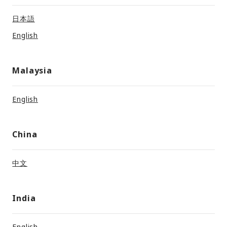
日本語
English
Malaysia
English
China
中文
India