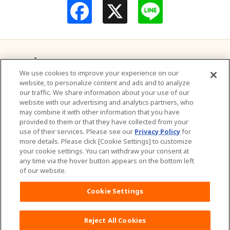
F
L
a
i
c
n
e
e
b
o
o
แบรนด์ของเรา
k
We use cookies to improve your experience on our
website, to personalize content and ads and to analyze
ติดต่อเรา
our traffic. We share information about your use of our
website with our advertising and analytics partners, who
เกี่ยวกับเรา
may combine it with other information that you have
provided to them or that they have collected from your
การพัฒนาอย่างยั่งยืน
use of their services. Please see our
Privacy Policy
for
more details. Please click [Cookie Settings] to customize
your cookie settings. You can withdraw your consent at
สมัครงาน
any time via the hover button appears on the bottom left
of our website.
เงื่อนไขและข้อกำหนดในการเข้าใช้เว็บไซต์
Cookie Settings
นโยบายข้อมูลส่วนบุคคล
แผนผังเว็บไซต์
Reject All Cookies