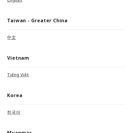
English
Taiwan - Greater China
中文
Vietnam
Tiếng Việt
Korea
한국어
Myanmar